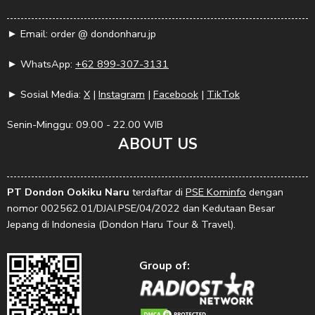
► Email: order @ dondonharu.jp
► WhatsApp:
+62 899-307-3131
► Sosial Media:
X
|
Instagram
|
Facebook
|
TikTok
Senin-Minggu: 09.00 - 22.00 WIB
ABOUT US
PT Dondon Ookiku Naru
terdaftar di
PSE Kominfo
dengan
nomor 002562.01/DJAI.PSE/04/2022 dan Kedutaan Besar
Jepang di Indonesia (Dondon Haru Tour & Travel).
Group of: