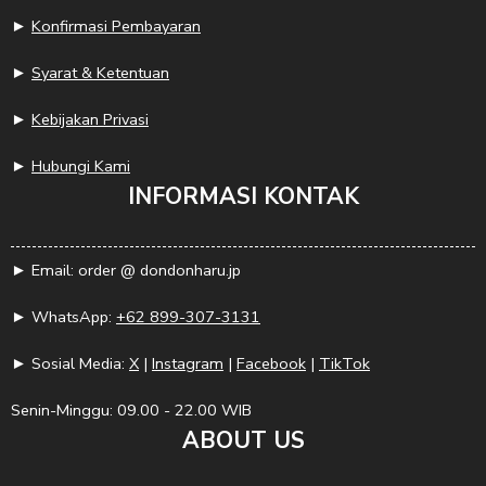
►
Konfirmasi Pembayaran
►
Syarat & Ketentuan
►
Kebijakan Privasi
►
Hubungi Kami
INFORMASI KONTAK
► Email: order @ dondonharu.jp
► WhatsApp:
+62 899-307-3131
► Sosial Media:
X
|
Instagram
|
Facebook
|
TikTok
Senin-Minggu: 09.00 - 22.00 WIB
ABOUT US