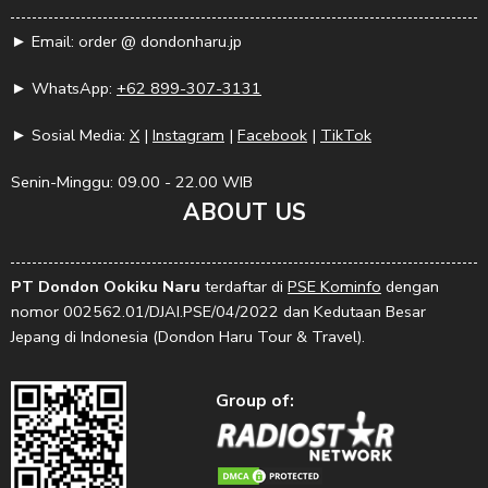
► Email: order @ dondonharu.jp
► WhatsApp:
+62 899-307-3131
► Sosial Media:
X
|
Instagram
|
Facebook
|
TikTok
Senin-Minggu: 09.00 - 22.00 WIB
ABOUT US
PT Dondon Ookiku Naru
terdaftar di
PSE Kominfo
dengan
nomor 002562.01/DJAI.PSE/04/2022 dan Kedutaan Besar
Jepang di Indonesia (Dondon Haru Tour & Travel).
Group of: