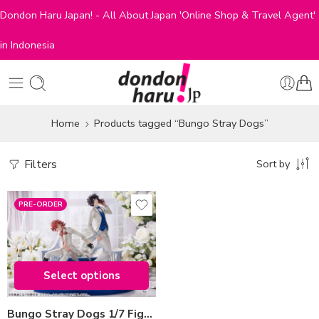
Dondon Haru Japan! - All About Japan 'Online Shop & Travel Agent'
in Indonesia
Home
Products tagged “Bungo Stray Dogs”
Filters
Sort by
PRE-ORDER
type-edition
Chuya Nakahara
Osamu Dazai
Select options
Select options
Bungo Stray Dogs 1/7 Figure (2024 ver.)