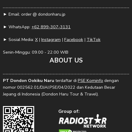
► Email: order @ dondonharu.jp
► WhatsApp:
+62 899-307-3131
► Sosial Media:
X
|
Instagram
|
Facebook
|
TikTok
Senin-Minggu: 09.00 - 22.00 WIB
ABOUT US
PT Dondon Ookiku Naru
terdaftar di
PSE Kominfo
dengan
nomor 002562.01/DJAI.PSE/04/2022 dan Kedutaan Besar
Jepang di Indonesia (Dondon Haru Tour & Travel).
Group of: