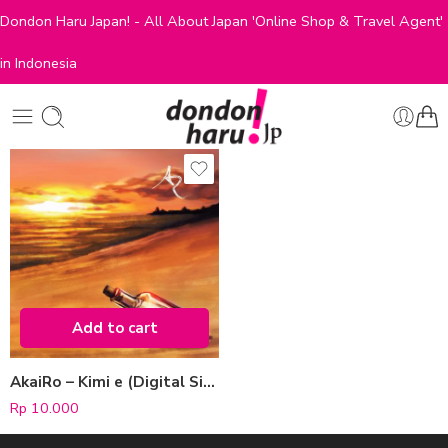
Dondon Haru Japan! - All About Japan 'Online Shop & Travel Agent'
in Indonesia
Add to cart
AkaiRo – Kimi e (Digital Single)
Rp
10.000