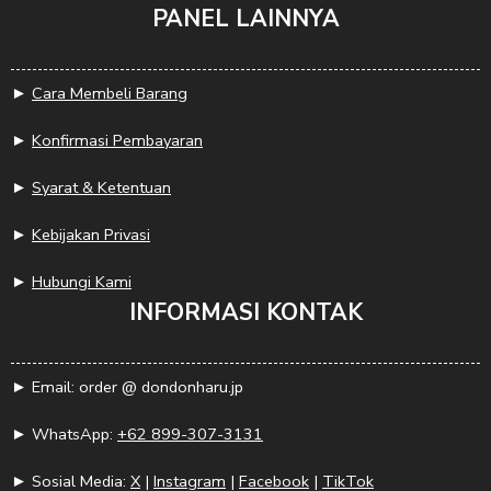
PANEL LAINNYA
►
Cara Membeli Barang
►
Konfirmasi Pembayaran
►
Syarat & Ketentuan
►
Kebijakan Privasi
►
Hubungi Kami
INFORMASI KONTAK
► Email: order @ dondonharu.jp
► WhatsApp:
+62 899-307-3131
► Sosial Media:
X
|
Instagram
|
Facebook
|
TikTok