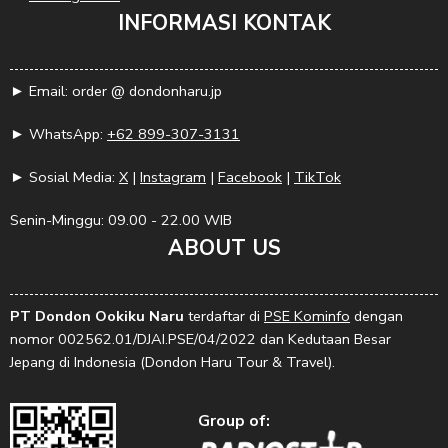
INFORMASI KONTAK
► Email: order @ dondonharu.jp
► WhatsApp:
+62 899-307-3131
► Sosial Media:
X
|
Instagram
|
Facebook
|
TikTok
Senin-Minggu: 09.00 - 22.00 WIB
ABOUT US
PT Dondon Ookiku Naru
terdaftar di
PSE Kominfo
dengan
nomor 002562.01/DJAI.PSE/04/2022 dan Kedutaan Besar
Jepang di Indonesia (Dondon Haru Tour & Travel).
Group of: