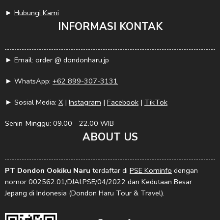
►
Hubungi Kami
INFORMASI KONTAK
► Email: order @ dondonharu.jp
► WhatsApp:
+62 899-307-3131
► Sosial Media:
X
|
Instagram
|
Facebook
|
TikTok
Senin-Minggu: 09.00 - 22.00 WIB
ABOUT US
PT Dondon Ookiku Naru
terdaftar di
PSE Kominfo
dengan
nomor 002562.01/DJAI.PSE/04/2022 dan Kedutaan Besar
Jepang di Indonesia (Dondon Haru Tour & Travel).