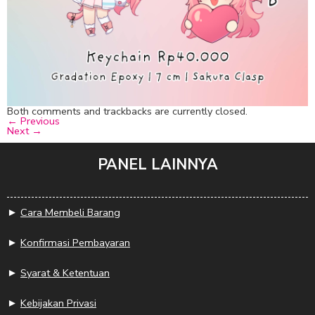
Both comments and trackbacks are currently closed.
←
Previous
Next
→
PANEL LAINNYA
►
Cara Membeli Barang
►
Konfirmasi Pembayaran
►
Syarat & Ketentuan
►
Kebijakan Privasi