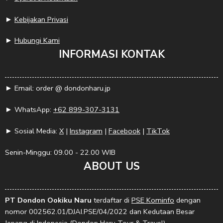
►
Kebijakan Privasi
►
Hubungi Kami
INFORMASI KONTAK
► Email: order @ dondonharu.jp
► WhatsApp:
+62 899-307-3131
► Sosial Media:
X
|
Instagram
|
Facebook
|
TikTok
Senin-Minggu: 09.00 - 22.00 WIB
ABOUT US
PT Dondon Ookiku Naru
terdaftar di
PSE Kominfo
dengan
nomor 002562.01/DJAI.PSE/04/2022 dan Kedutaan Besar