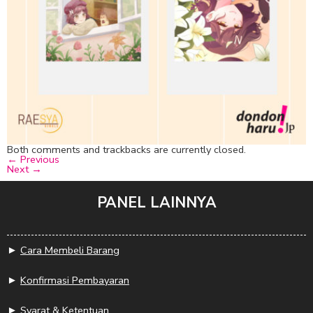
Both comments and trackbacks are currently closed.
←
Previous
Next
→
PANEL LAINNYA
►
Cara Membeli Barang
►
Konfirmasi Pembayaran
►
Syarat & Ketentuan