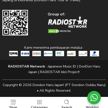
Jepang di Indonesia (Dondon Haru Tour & Travel).
Group of:
Kami menerima pembayaran melalui :
RADIOSTAR Network
:
Japanese Music ID
|
DonDon Haru
Japan
|
RADIOSTAR Idol Project!
Copyright © 2026 Dondon Haru Japan! (PT Dondon Ookiku Naru)
• All Rights Reserved.
Shop
Categories
Search
Wishlist