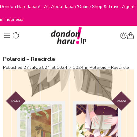
Dondon Haru Japan! - All About Japan 'Online Shop & Travel Agent'
in Indonesia
Polaroid – Raecircle
Published
27 July, 2024
at
1024 × 1024
in
Polaroid – Raecircle