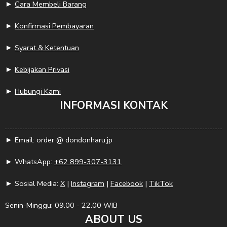
►
Cara Membeli Barang
►
Konfirmasi Pembayaran
►
Syarat & Ketentuan
►
Kebijakan Privasi
►
Hubungi Kami
INFORMASI KONTAK
► Email: order @ dondonharu.jp
► WhatsApp:
+62 899-307-3131
► Sosial Media:
X
|
Instagram
|
Facebook
|
TikTok
Senin-Minggu: 09.00 - 22.00 WIB
ABOUT US