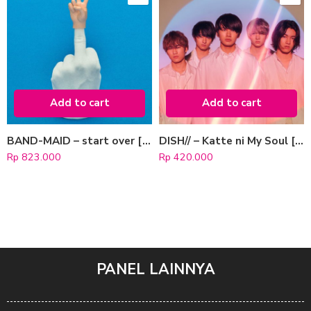
Add to cart
Add to cart
BAND-MAID – start over [Type B]
DISH// – Katte ni My Soul [Regular Edition]
Rp
823.000
Rp
420.000
PANEL LAINNYA