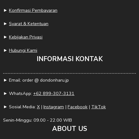
►
Konfirmasi Pembayaran
►
Syarat & Ketentuan
►
Kebijakan Privasi
►
Hubungi Kami
INFORMASI KONTAK
► Email: order @ dondonharu.jp
► WhatsApp:
+62 899-307-3131
► Sosial Media:
X
|
Instagram
|
Facebook
|
TikTok
Senin-Minggu: 09.00 - 22.00 WIB
ABOUT US