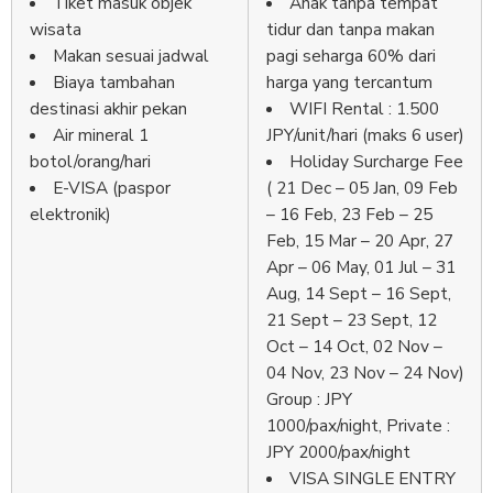
Tiket masuk objek
Anak tanpa tempat
wisata
tidur dan tanpa makan
Makan sesuai jadwal
pagi seharga 60% dari
Biaya tambahan
harga yang tercantum
destinasi akhir pekan
WIFI Rental : 1.500
Air mineral 1
JPY/unit/hari (maks 6 user)
botol/orang/hari
Holiday Surcharge Fee
E-VISA (paspor
( 21 Dec – 05 Jan, 09 Feb
elektronik)
– 16 Feb, 23 Feb – 25
Feb, 15 Mar – 20 Apr, 27
Apr – 06 May, 01 Jul – 31
Aug, 14 Sept – 16 Sept,
21 Sept – 23 Sept, 12
Oct – 14 Oct, 02 Nov –
04 Nov, 23 Nov – 24 Nov)
Group : JPY
1000/pax/night, Private :
JPY 2000/pax/night
VISA SINGLE ENTRY