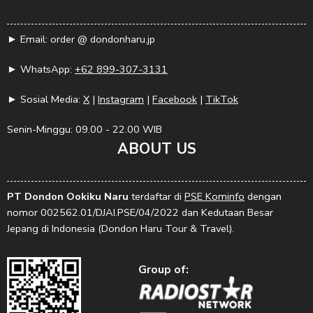
► Email: order @ dondonharu.jp
► WhatsApp:
+62 899-307-3131
► Sosial Media:
X
|
Instagram
|
Facebook
|
TikTok
Senin-Minggu: 09.00 - 22.00 WIB
ABOUT US
PT Dondon Ookiku Naru
terdaftar di
PSE Kominfo
dengan
nomor 002562.01/DJAI.PSE/04/2022 dan Kedutaan Besar
Jepang di Indonesia (Dondon Haru Tour & Travel).
Group of: