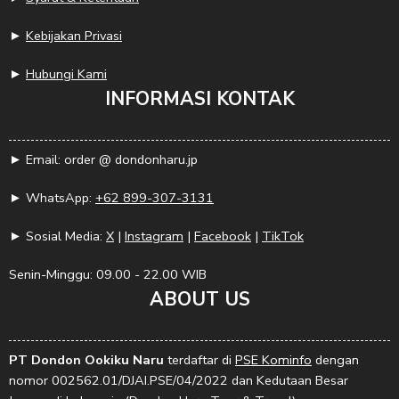
►
Kebijakan Privasi
►
Hubungi Kami
INFORMASI KONTAK
► Email: order @ dondonharu.jp
► WhatsApp:
+62 899-307-3131
► Sosial Media:
X
|
Instagram
|
Facebook
|
TikTok
Senin-Minggu: 09.00 - 22.00 WIB
ABOUT US
PT Dondon Ookiku Naru
terdaftar di
PSE Kominfo
dengan
nomor 002562.01/DJAI.PSE/04/2022 dan Kedutaan Besar