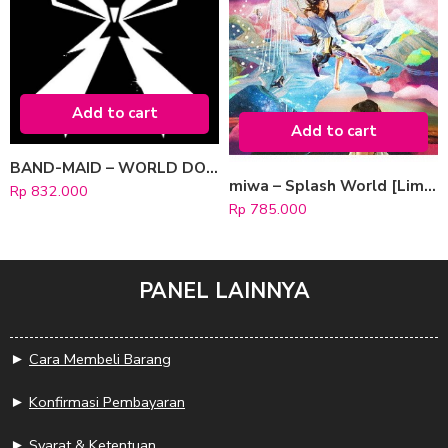
Add to cart
Add to cart
BAND-MAID – WORLD DOMINATION [Limited Edition B]
miwa – Splash World [Limited Edition]
Rp
832.000
Rp
785.000
PANEL LAINNYA
►
Cara Membeli Barang
►
Konfirmasi Pembayaran
►
Syarat & Ketentuan