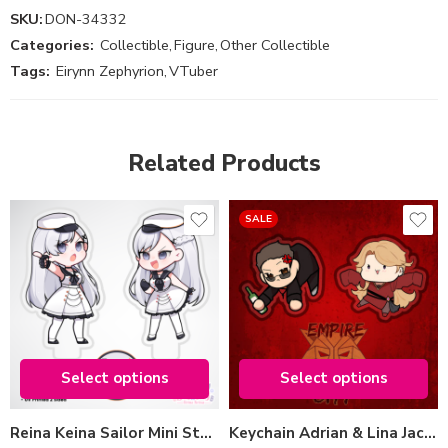
SKU:
DON-34332
Categories:
Collectible
,
Figure
,
Other Collectible
Tags:
Eirynn Zephyrion
,
VTuber
Related Products
SALE
Standee Type
Variant
Type 1
Adrian Jacko
Type 2
Lina Jacko
Select options
Select options
Select options
Select options
Reina Keina Sailor Mini Standee
Keychain Adrian & Lina Jacko