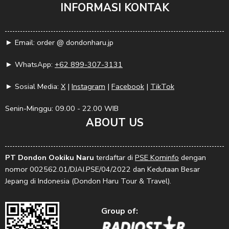
INFORMASI KONTAK
► Email: order @ dondonharu.jp
► WhatsApp:
+62 899-307-3131
► Sosial Media:
X
|
Instagram
|
Facebook
|
TikTok
Senin-Minggu: 09.00 - 22.00 WIB
ABOUT US
PT Dondon Ookiku Naru
terdaftar di
PSE Kominfo
dengan
nomor 002562.01/DJAI.PSE/04/2022 dan Kedutaan Besar
Jepang di Indonesia (Dondon Haru Tour & Travel).
Group of: