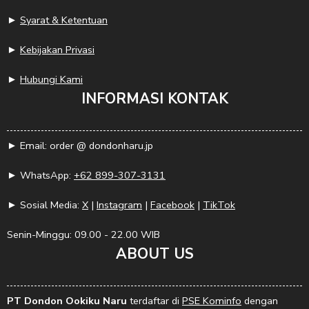
►
Syarat & Ketentuan
►
Kebijakan Privasi
►
Hubungi Kami
INFORMASI KONTAK
► Email: order @ dondonharu.jp
► WhatsApp:
+62 899-307-3131
► Sosial Media:
X
|
Instagram
|
Facebook
|
TikTok
Senin-Minggu: 09.00 - 22.00 WIB
ABOUT US
PT Dondon Ookiku Naru
terdaftar di
PSE Kominfo
dengan