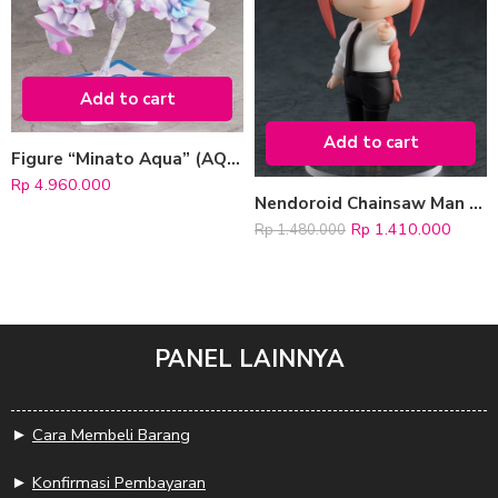
Add to cart
Add to cart
Figure “Minato Aqua” (AQUA IRO SUPER DREAM ver.)
Rp
4.960.000
Nendoroid Chainsaw Man “Makima”
Rp
1.410.000
Rp
1.480.000
PANEL LAINNYA
►
Cara Membeli Barang
►
Konfirmasi Pembayaran