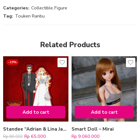
Categories:
Collectible
,
Figure
Tag:
Touken Ranbu
Related Products
-19%
Add to cart
Add to cart
Standee “Adrian & Lina Jacko” (Wedding Version)
Smart Doll – Mirai
Rp
65.000
Rp
9.060.000
Rp
80.000