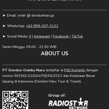
► Email: order @ dondonharu.jp
► WhatsApp:
+62 899-307-3131
► Sosial Media:
X
|
Instagram
|
Facebook
|
TikTok
Senin-Minggu: 09.00 - 22.00 WIB
ABOUT US
PT Dondon Ookiku Naru
terdaftar di
PSE Kominfo
dengan
nomor 002562.01/DJAI.PSE/04/2022 dan Kedutaan Besar
Jepang di Indonesia (Dondon Haru Tour & Travel).
Group of: